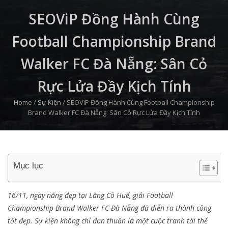
SEOViP Đồng Hành Cùng
Football Championship Brand
Walker FC Đà Nẵng: Sân Cỏ
Rực Lửa Đầy Kịch Tính
Home
/
Sự Kiện
/
SEOViP Đồng Hành Cùng Football Championship
Brand Walker FC Đà Nẵng: Sân Cỏ Rực Lửa Đầy Kịch Tính
Mục lục
16/11, ngày nắng đẹp tại Lăng Cô Huế, giải Football
Championship Brand Walker FC Đà Nẵng đã diễn ra thành công
tốt đẹp. Sự kiện không chỉ đơn thuần là một cuộc tranh tài thể