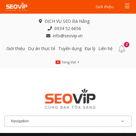
☰
Giới thiệu
DỊCH VỤ SEO Đà Nẵng
0934 52 6656
info@seovip.vn
2
Giới thiệu
Dự án thực tế
Tuyển dụng
Đại lý
Liên hệ
Tiếng Việt
▼