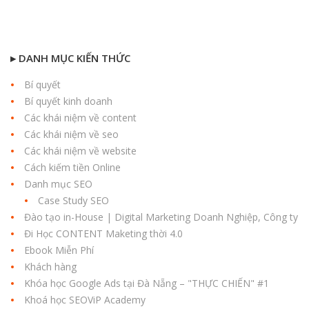
▸ DANH MỤC KIẾN THỨC
Bí quyết
Bí quyết kinh doanh
Các khái niệm về content
Các khái niệm về seo
Các khái niệm về website
Cách kiếm tiền Online
Danh mục SEO
Case Study SEO
Đào tạo in-House | Digital Marketing Doanh Nghiệp, Công ty
Đi Học CONTENT Maketing thời 4.0
Ebook Miễn Phí
Khách hàng
Khóa học Google Ads tại Đà Nẵng – "THỰC CHIẾN" #1
Khoá học SEOViP Academy