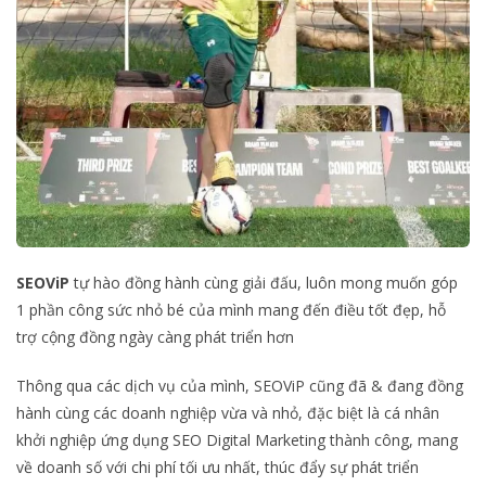
SEOViP
tự hào đồng hành cùng giải đấu, luôn mong muốn góp
1 phần công sức nhỏ bé của mình mang đến điều tốt đẹp, hỗ
trợ cộng đồng ngày càng phát triển hơn
Thông qua các dịch vụ của mình, SEOViP cũng đã & đang đồng
hành cùng các doanh nghiệp vừa và nhỏ, đặc biệt là cá nhân
khởi nghiệp ứng dụng SEO Digital Marketing thành công, mang
về doanh số với chi phí tối ưu nhất, thúc đẩy sự phát triển