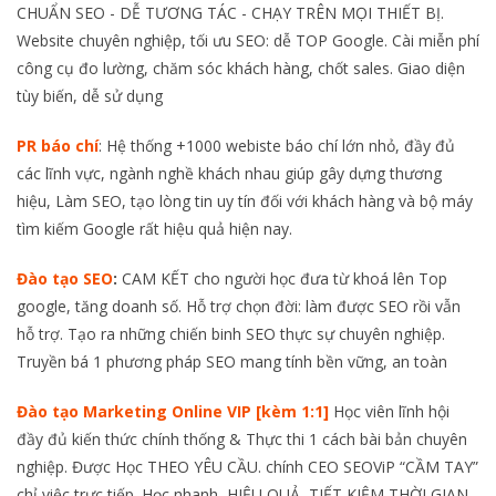
CHUẨN SEO - DỄ TƯƠNG TÁC - CHẠY TRÊN MỌI THIẾT BỊ
.
Website chuyên nghiệp, tối ưu SEO: dễ TOP Google. Cài miễn phí
công cụ đo lường, chăm sóc khách hàng, chốt sales. Giao diện
tùy biến, dễ sử dụng
PR báo chí
: Hệ thống +1000 webiste báo chí lớn nhỏ, đầy đủ
các lĩnh vực, ngành nghề khách nhau giúp gây dựng thương
hiệu, Làm SEO, tạo lòng tin uy tín đối với khách hàng và bộ máy
tìm kiếm Google rất hiệu quả hiện nay.
Đào tạo SEO
:
CAM KẾT cho người học đưa từ khoá lên Top
google, tăng doanh số. Hỗ trợ chọn đời: làm được SEO rồi vẫn
hỗ trợ. Tạo ra những chiến binh SEO thực sự chuyên nghiệp.
Truyền bá 1 phương pháp SEO mang tính bền vững, an toàn
Đào tạo Marketing Online VIP [kèm 1:1]
Học viên lĩnh hội
đầy đủ kiến thức chính thống & Thực thi 1 cách bài bản chuyên
nghiệp. Được Học THEO YÊU CẦU. chính CEO SEOViP “CẦM TAY”
chỉ việc trực tiếp. Học nhanh, HIỆU QUẢ, TIẾT KIỆM THỜI GIAN,