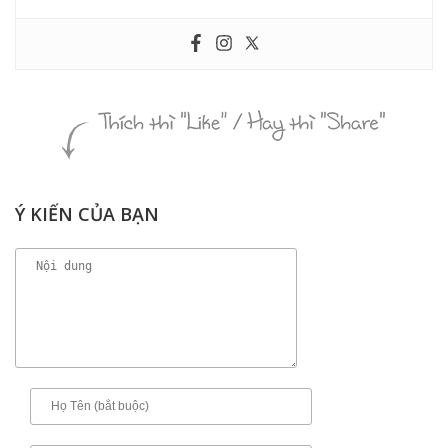
Ý KIẾN CỦA BẠN