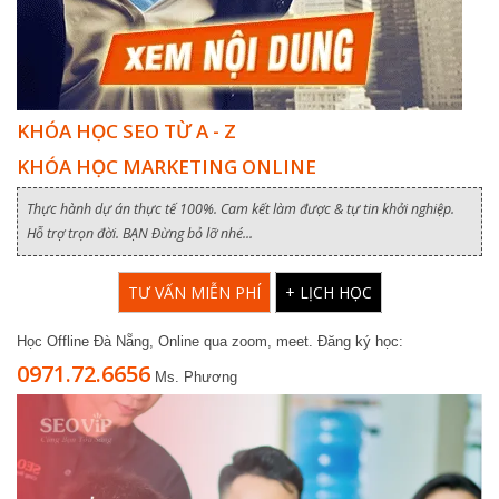
KHÓA HỌC SEO TỪ A - Z
KHÓA HỌC MARKETING ONLINE
Thực hành dự án thực tế 100%. Cam kết làm được & tự tin khởi nghiệp.
Hỗ trợ trọn đời. BẠN Đừng bỏ lỡ nhé...
TƯ VẤN MIỄN PHÍ
+ LỊCH HỌC
Học Offline Đà Nẵng, Online qua zoom, meet. Đăng ký học:
0971.72.6656
Ms. Phương