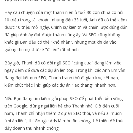
Hay câu chuyện của một thanh niên ở tuổi 30 còn chưa có nổi
10 triệu trong tài khoản, nhưng đến 33 tuổi, Anh đã có thể kiếm
được 10 triệu mỗi ngày. Chính sự kiên trì và chiến lược đúng đắn
đã giúp Anh ấy đạt được thành công ấy. Và SEO cũng không
khác gì! Ban đầu có thể "khó nhằn", nhưng một khi đã vào
guồng thì mọi thứ sẽ "đi lên" rất nhanh!
Bây giờ, Thanh đã có đội ngũ SEO "cứng cựa" đang làm việc
ngày đêm để đưa các dự án lên top. Trong khi các Anh Em vẫn
đang đợi kết quả SEO, Thanh tranh thủ đi giao lưu, kết bạn,
kiếm chút “béc link” giúp các dự án "leo thang" nhanh hơn.
Nếu Bạn đang tìm kiếm giải pháp SEO để phát triển bền vững
trên Google, đừng ngại liên hệ cho Thanh nhé! Giờ đến cuối
năm, Thanh chỉ nhận thêm 2 dự án SEO thôi, và nếu ai muốn
"mì ăn liền", thì Google Ads là món ăn không thể thiếu để thúc
đẩy doanh thu nhanh chóng.