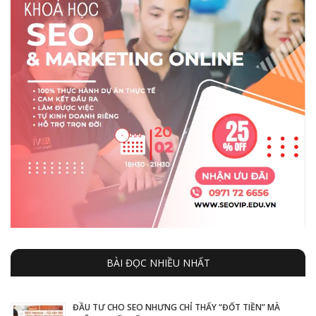
BÀI ĐỌC NHIỀU NHẤT
ĐẦU TƯ CHO SEO NHƯNG CHỈ THẤY “ĐỐT TIỀN” MÀ