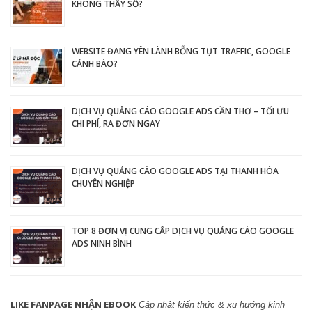
KHÔNG THẤY SỐ?
WEBSITE ĐANG YÊN LÀNH BỖNG TỤT TRAFFIC, GOOGLE
CẢNH BÁO?
DỊCH VỤ QUẢNG CÁO GOOGLE ADS CẦN THƠ – TỐI ƯU
CHI PHÍ, RA ĐƠN NGAY
DỊCH VỤ QUẢNG CÁO GOOGLE ADS TẠI THANH HÓA
CHUYÊN NGHIỆP
TOP 8 ĐƠN VỊ CUNG CẤP DỊCH VỤ QUẢNG CÁO GOOGLE
ADS NINH BÌNH
LIKE FANPAGE NHẬN EBOOK
Cập nhật kiến thức & xu hướng kinh