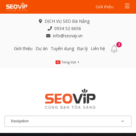
☰
Giới thiệu
DỊCH VỤ SEO Đà Nẵng
0934 52 6656
info@seovip.vn
2
Giới thiệu
Dự án
Tuyển dụng
Đại lý
Liên hệ
Tiếng Việt
▼