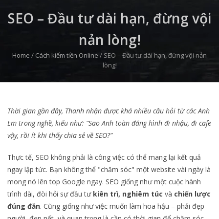
SEO – Đầu tư dài hạn, đừng vội
nản lòng!
Home
/
Cách kiếm tiền Online
/
SEO – Đầu tư dài hạn, đừng vội nản
lòng!
Thời gian gần đây, Thanh nhận được khá nhiều câu hỏi từ các Anh
Em trong nghề, kiểu như: “Sao Anh toàn đăng hình đi nhậu, đi cafe
vậy, rồi ít khi thấy chia sẻ về SEO?”
Thực tế, SEO không phải là công việc có thể mang lại kết quả
ngay lập tức. Bạn không thể "chăm sóc" một website vài ngày là
mong nó lên top Google ngay. SEO giống như một cuộc hành
trình dài, đòi hỏi sự đầu tư
kiên trì, nghiêm túc
và
chiến lược
đúng đắn
. Cũng giống như việc muốn làm hoa hậu – phải đẹp
người, đẹp nết, và quan trọng là cần có thời gian để chăm sóc,