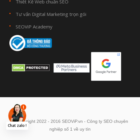
Thiết Kế Web chuẩn SEO
Tư vấn Digital Marketing trọn gói
SEOViP Academy
© Copyright 2022 - 2016 SEOViP.vn - Công ty SEO chuyên
Chat zalo !
nghiệp số 1 về uy tín