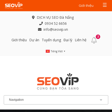
☰
Giới thiệu
DỊCH VỤ SEO Đà Nẵng
0934 52 6656
info@seovip.vn
2
Giới thiệu
Dự án
Tuyển dụng
Đại lý
Liên hệ
Tiếng Việt
▼