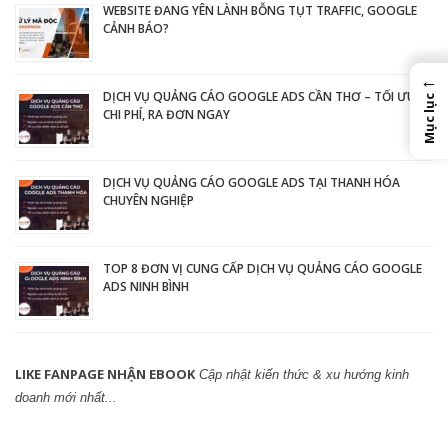
WEBSITE ĐANG YÊN LÀNH BỖNG TỤT TRAFFIC, GOOGLE
CẢNH BÁO?
←
DỊCH VỤ QUẢNG CÁO GOOGLE ADS CẦN THƠ – TỐI ƯU
Mục lục
CHI PHÍ, RA ĐƠN NGAY
DỊCH VỤ QUẢNG CÁO GOOGLE ADS TẠI THANH HÓA
CHUYÊN NGHIỆP
TOP 8 ĐƠN VỊ CUNG CẤP DỊCH VỤ QUẢNG CÁO GOOGLE
ADS NINH BÌNH
LIKE FANPAGE NHẬN EBOOK
Cập nhật kiến thức & xu hướng kinh
doanh mới nhất...