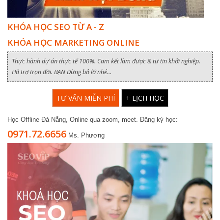
KHÓA HỌC SEO TỪ A - Z
KHÓA HỌC MARKETING ONLINE
Thực hành dự án thực tế 100%. Cam kết làm được & tự tin khởi nghiệp.
Hỗ trợ trọn đời. BẠN Đừng bỏ lỡ nhé...
TƯ VẤN MIỄN PHÍ
+ LỊCH HỌC
Học Offline Đà Nẵng, Online qua zoom, meet. Đăng ký học:
0971.72.6656
Ms. Phương