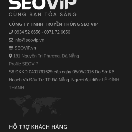
CÔNG TY TNHH TRUYỀN THÔNG SEO VIP
0934 52 6656 - 0971 72 6656
info@seovip.vn
SEOViP.vn
181 Nguyễn Tri Phương, Đà Nẵng
Profile SEOViP
Số ĐKKD 0401761629 cấp ngày 05/05/2016 Do Sở Kế
Hoạch Và Đầu Tư TP Đà Nẵng. Người đại diện:
LÊ ĐÌNH
THANH
HỖ TRỢ KHÁCH HÀNG