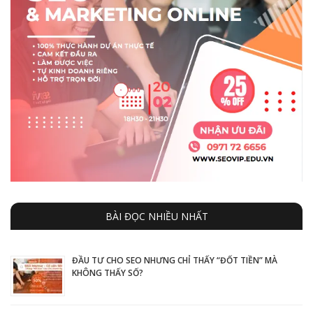
BÀI ĐỌC NHIỀU NHẤT
ĐẦU TƯ CHO SEO NHƯNG CHỈ THẤY “ĐỐT TIỀN” MÀ
KHÔNG THẤY SỐ?