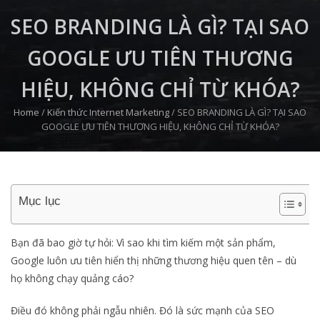
SEO BRANDING LÀ GÌ? TẠI SAO
GOOGLE ƯU TIÊN THƯƠNG
HIỆU, KHÔNG CHỈ TỪ KHÓA?
Home
/
Kiến thức Internet Marketing
/
SEO BRANDING LÀ GÌ? TẠI SAO
GOOGLE ƯU TIÊN THƯƠNG HIỆU, KHÔNG CHỈ TỪ KHÓA?
Mục lục
Bạn đã bao giờ tự hỏi: Vì sao khi tìm kiếm một sản phẩm,
Google luôn ưu tiên hiển thị những thương hiệu quen tên – dù
họ không chạy quảng cáo?
Điều đó không phải ngẫu nhiên. Đó là sức mạnh của SEO