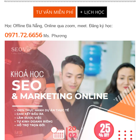
TƯ VẤN MIỄN PHÍ
+ LỊCH HỌC
Học Offline Đà Nẵng, Online qua zoom, meet. Đăng ký học:
0971.72.6656
Ms. Phương