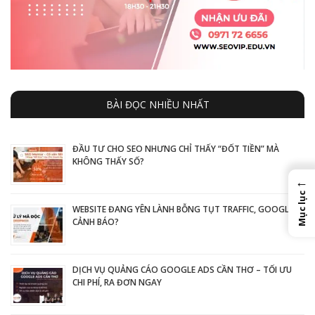
BÀI ĐỌC NHIỀU NHẤT
ĐẦU TƯ CHO SEO NHƯNG CHỈ THẤY “ĐỐT TIỀN” MÀ
KHÔNG THẤY SỐ?
←
Mục lục
WEBSITE ĐANG YÊN LÀNH BỖNG TỤT TRAFFIC, GOOGLE
CẢNH BÁO?
DỊCH VỤ QUẢNG CÁO GOOGLE ADS CẦN THƠ – TỐI ƯU
CHI PHÍ, RA ĐƠN NGAY