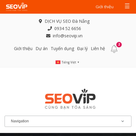
☰
Giới thiệu
DỊCH VỤ SEO Đà Nẵng
0934 52 6656
info@seovip.vn
2
Giới thiệu
Dự án
Tuyển dụng
Đại lý
Liên hệ
Tiếng Việt
▼