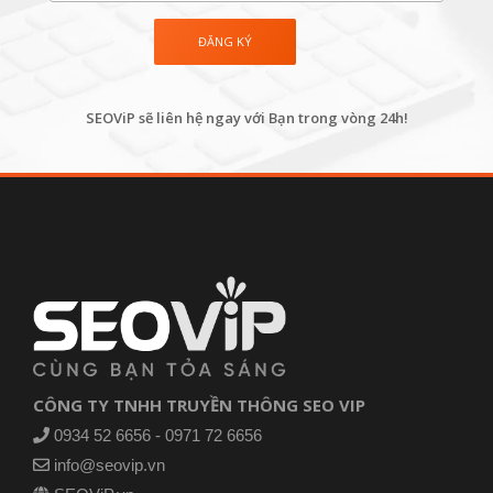
SEOViP sẽ liên hệ ngay với Bạn trong vòng 24h!
CÔNG TY TNHH TRUYỀN THÔNG SEO VIP
0934 52 6656 - 0971 72 6656
info@seovip.vn