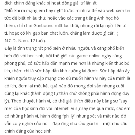
đích chính đáng khác bị hoạt động giải trí lấn át:
“Mỗi khi ra mạng em hay nghĩ trước mình ra để vào web xem tin
tức để biết nhiều thứ, hoặc vào các trang tiếng Anh học hỏi
thêm, chỉ chơi Gunbound một lúc thôi, nhưng rồi lại ngồi liền tù
tì, hoặc có khi gặp bạn chat luôn, chẳng làm được gì cả!”. (
N.C.D, Nam, 17 tuổi).
Đây là tình trạng rất phổ biến ở nhiều người, và càng phổ biến
hơn đối với học sinh, bởi thế giới các game online ngày càng
phong phú, có sức hấp dẫn mạnh mẽ hơn là những kiến thức bổ
ích, thậm chí là sức hấp dẫn khó cưỡng lại được. Sức hấp dẫn ấy
khiến người truy cập mạng cho dù muốn hành vi này của mình là
có ích, đem lại một kết quả nào đó mong đợi sẵn nhưng cuối
cùng lại khác (hành động tự thân chứ không phải hành động duy
lý). Theo thuyết hành vi, có thể giải thích điều này bằng sự “say
mê” của học sinh đối với Internet. Vì sự say mê quá mức, các em
có những hành vi, hành động “phi lý” nhưng xét về mặt nào đó
vẫn có ý nghĩa của nó – đáp ứng nhu cầu giải trí – một nhu cầu
chính đáng của học sinh.