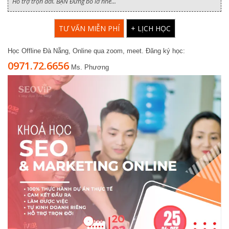
Hỗ trợ trọn đời. BẠN Đừng bỏ lỡ nhé...
TƯ VẤN MIỄN PHÍ
+ LỊCH HỌC
Học Offline Đà Nẵng, Online qua zoom, meet. Đăng ký học:
0971.72.6656
Ms. Phương