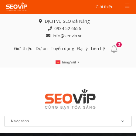
☰
Giới thiệu
DỊCH VỤ SEO Đà Nẵng
0934 52 6656
info@seovip.vn
2
Giới thiệu
Dự án
Tuyển dụng
Đại lý
Liên hệ
Tiếng Việt
▼