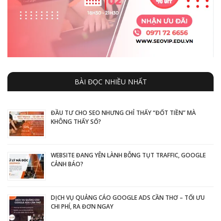
BÀI ĐỌC NHIỀU NHẤT
ĐẦU TƯ CHO SEO NHƯNG CHỈ THẤY “ĐỐT TIỀN” MÀ
KHÔNG THẤY SỐ?
WEBSITE ĐANG YÊN LÀNH BỖNG TỤT TRAFFIC, GOOGLE
CẢNH BÁO?
DỊCH VỤ QUẢNG CÁO GOOGLE ADS CẦN THƠ – TỐI ƯU
CHI PHÍ, RA ĐƠN NGAY