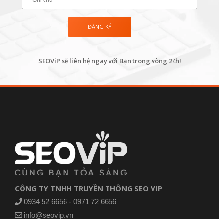
SEOViP sẽ liên hệ ngay với Bạn trong vòng 24h!
CÔNG TY TNHH TRUYỀN THÔNG SEO VIP
0934 52 6656 - 0971 72 6656
info@seovip.vn