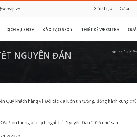
Giới thiệu
Dự án
@seovip.vn
DỊCH VỤ SEO ▾
ĐÀO TẠO SEO ▾
THIẾT KẾ WEBSITE ▾
QUẢ
Home
/
Sự Kiệ
 TẾT NGUYÊN ĐÁN
ến Quý khách hàng và Đối tác đã luôn tin tưởng, đồng hành cùng chú
 SEOViP xin thông báo lịch nghỉ Tết Nguyên Đán 2026 như sau:
2/02/2026.