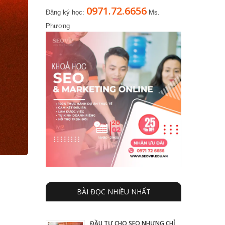
0971.72.6656
Đăng ký học:
Ms.
Phương
BÀI ĐỌC NHIỀU NHẤT
ĐẦU TƯ CHO SEO NHƯNG CHỈ