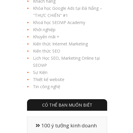
Khách hàng
Khóa học Google Ads tại Đà Nẵng –
"THỰC CHIẾN" #1
Khoá học SEOViP Academy
Khởi nghiệp
Khuyến mãi +
Kiến thức Internet Marketing
Kiến thức SEO
Lịch Học SEO, Marketing Online tại
SEOViP
Sự Kiện
Thiết kế website
Tin công nghệ
CÓ THỂ BẠN MUỐN BIẾT
100 ý tưởng kinh doanh