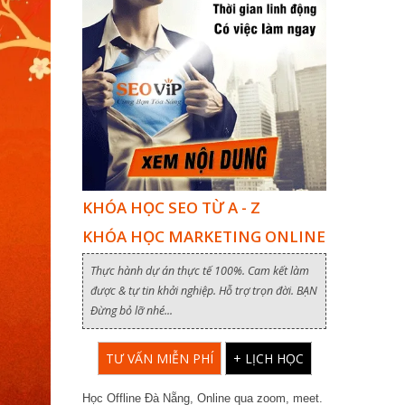
KHÓA HỌC SEO TỪ A - Z
KHÓA HỌC MARKETING ONLINE
Thực hành dự án thực tế 100%. Cam kết làm
được & tự tin khởi nghiệp. Hỗ trợ trọn đời. BẠN
Đừng bỏ lỡ nhé...
TƯ VẤN MIỄN PHÍ
+ LỊCH HỌC
Học Offline Đà Nẵng, Online qua zoom, meet.