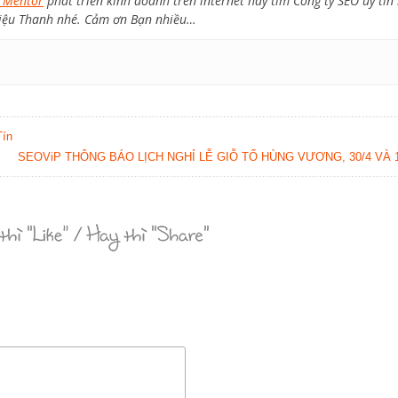
 Mentor
phát triển kinh doanh trên internet hay tìm Công ty SEO uy tín
 thiệu Thanh nhé. Cảm ơn Bạn nhiều…
Tín
SEOViP THÔNG BÁO LỊCH NGHỈ LỄ GIỖ TỔ HÙNG VƯƠNG, 30/4 VÀ 1