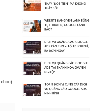
THẤY “ĐỐT TIỀN” MÀ KHÔNG
THẤY SỐ?
WEBSITE ĐANG YÊN LÀNH BỖNG
TỤT TRAFFIC, GOOGLE CẢNH
BÁO?
DỊCH VỤ QUẢNG CÁO GOOGLE
ADS CẦN THƠ – TỐI ƯU CHI PHÍ,
RA ĐƠN NGAY
DỊCH VỤ QUẢNG CÁO GOOGLE
ADS TẠI THANH HÓA CHUYÊN
NGHIỆP
h chọn)
TOP 8 ĐƠN VỊ CUNG CẤP DỊCH
VỤ QUẢNG CÁO GOOGLE ADS
NINH BÌNH