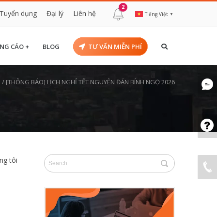
2
Tuyển dụng
Đại lý
Liên hệ
Tiếng Việt
▼
NG CÁO +
BLOG
TƯ VẤN MIỄN PHÍ
n
/
[THÔNG BÁO] LỊCH NGHỈ TẾT NGUYÊN ĐÁN BÍNH NGỌ 2026
ng tôi