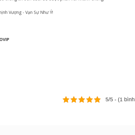
hịnh Vượng - Vạn Sự Như Ý!
OVIP
5/5 - (1 bìn