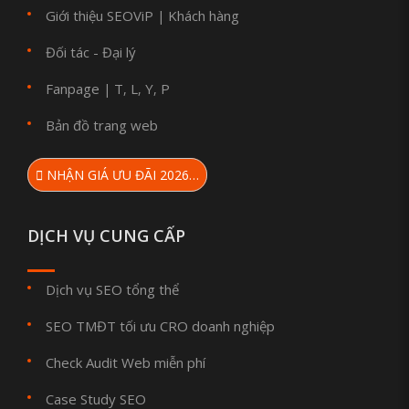
Giới thiệu SEOViP
Khách hàng
|
Đối tác - Đại lý
Fanpage
T
L
Y
P
|
,
,
,
Bản đồ trang web
NHẬN GIÁ ƯU ĐÃI 2026…
DỊCH VỤ CUNG CẤP
Dịch vụ SEO tổng thể
SEO TMĐT tối ưu CRO doanh nghiệp
Check Audit Web miễn phí
Case Study SEO