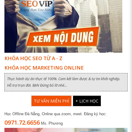
KHÓA HỌC SEO TỪ A - Z
KHÓA HỌC MARKETING ONLINE
Thực hành dự án thực tế 100%. Cam kết làm được & tự tin khởi nghiệp.
Hỗ trợ trọn đời. BẠN Đừng bỏ lỡ nhé...
TƯ VẤN MIỄN PHÍ
+ LỊCH HỌC
Học Offline Đà Nẵng, Online qua zoom, meet. Đăng ký học:
0971.72.6656
Ms. Phương