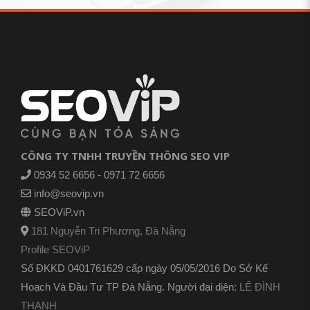
CÔNG TY TNHH TRUYỀN THÔNG SEO VIP
0934 52 6656 - 0971 72 6656
info@seovip.vn
SEOViP.vn
181 Nguyễn Tri Phương, Đà Nẵng
Profile SEOViP
Số ĐKKD 0401761629 cấp ngày 05/05/2016 Do Sở Kế
Hoạch Và Đầu Tư TP Đà Nẵng. Người đại diện:
LÊ ĐÌNH
THANH