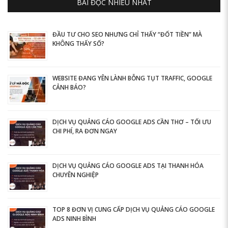
BÀI ĐỌC NHIỀU NHẤT
ĐẦU TƯ CHO SEO NHƯNG CHỈ THẤY “ĐỐT TIỀN” MÀ
KHÔNG THẤY SỐ?
WEBSITE ĐANG YÊN LÀNH BỖNG TỤT TRAFFIC, GOOGLE
CẢNH BÁO?
DỊCH VỤ QUẢNG CÁO GOOGLE ADS CẦN THƠ – TỐI ƯU
CHI PHÍ, RA ĐƠN NGAY
DỊCH VỤ QUẢNG CÁO GOOGLE ADS TẠI THANH HÓA
CHUYÊN NGHIỆP
TOP 8 ĐƠN VỊ CUNG CẤP DỊCH VỤ QUẢNG CÁO GOOGLE
ADS NINH BÌNH