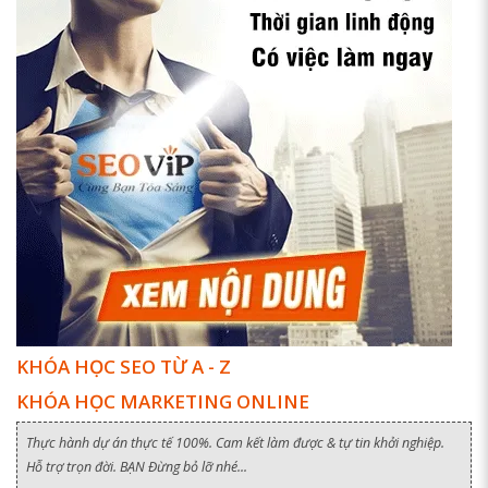
KHÓA HỌC SEO TỪ A - Z
KHÓA HỌC MARKETING ONLINE
Thực hành dự án thực tế 100%. Cam kết làm được & tự tin khởi nghiệp.
Hỗ trợ trọn đời. BẠN Đừng bỏ lỡ nhé...