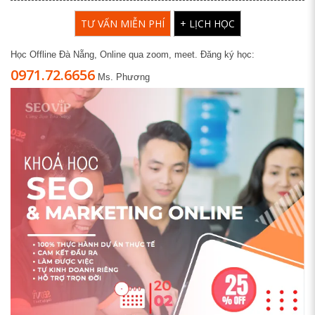
TƯ VẤN MIỄN PHÍ
+ LỊCH HỌC
Học Offline Đà Nẵng, Online qua zoom, meet. Đăng ký học:
0971.72.6656
Ms. Phương