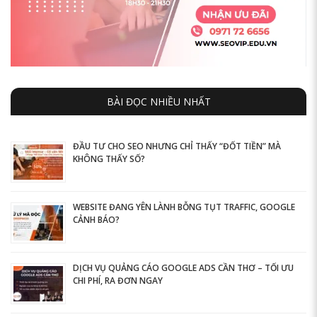
BÀI ĐỌC NHIỀU NHẤT
ĐẦU TƯ CHO SEO NHƯNG CHỈ THẤY “ĐỐT TIỀN” MÀ
KHÔNG THẤY SỐ?
WEBSITE ĐANG YÊN LÀNH BỖNG TỤT TRAFFIC, GOOGLE
CẢNH BÁO?
DỊCH VỤ QUẢNG CÁO GOOGLE ADS CẦN THƠ – TỐI ƯU
CHI PHÍ, RA ĐƠN NGAY