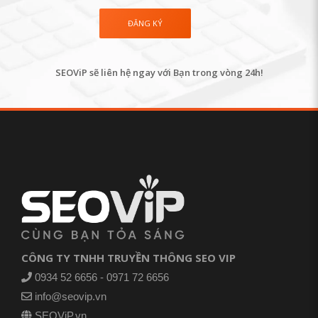
SEOViP sẽ liên hệ ngay với Bạn trong vòng 24h!
CÔNG TY TNHH TRUYỀN THÔNG SEO VIP
0934 52 6656 - 0971 72 6656
info@seovip.vn
SEOViP.vn