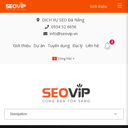
☰
Giới thiệu
DỊCH VỤ SEO Đà Nẵng
0934 52 6656
info@seovip.vn
2
Giới thiệu
Dự án
Tuyển dụng
Đại lý
Liên hệ
Tiếng Việt
▼