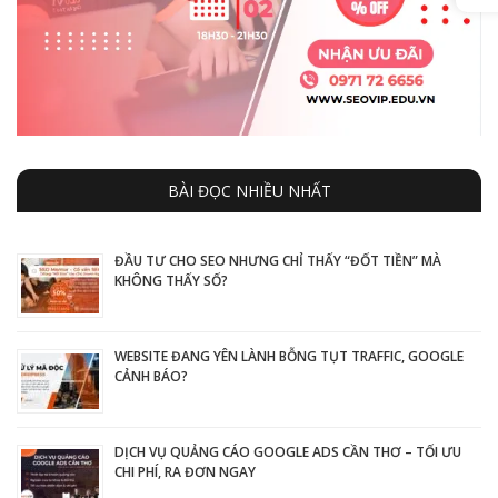
BÀI ĐỌC NHIỀU NHẤT
ĐẦU TƯ CHO SEO NHƯNG CHỈ THẤY “ĐỐT TIỀN” MÀ
KHÔNG THẤY SỐ?
WEBSITE ĐANG YÊN LÀNH BỖNG TỤT TRAFFIC, GOOGLE
CẢNH BÁO?
DỊCH VỤ QUẢNG CÁO GOOGLE ADS CẦN THƠ – TỐI ƯU
CHI PHÍ, RA ĐƠN NGAY