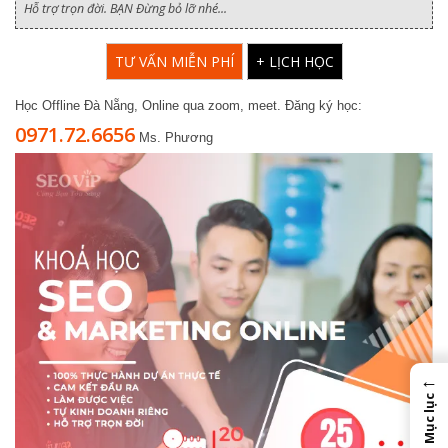
Hỗ trợ trọn đời. BẠN Đừng bỏ lỡ nhé...
TƯ VẤN MIỄN PHÍ
+ LỊCH HỌC
Học Offline Đà Nẵng, Online qua zoom, meet. Đăng ký học:
0971.72.6656
Ms. Phương
←
Mục lục