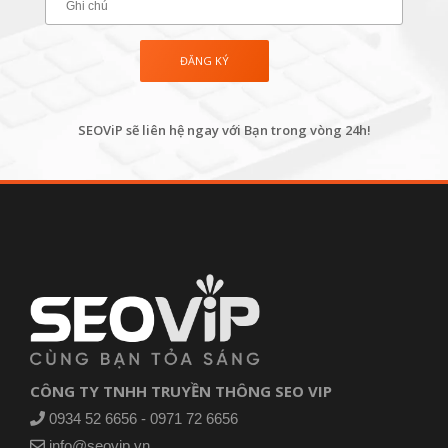
SEOViP sẽ liên hệ ngay với Bạn trong vòng 24h!
CÔNG TY TNHH TRUYỀN THÔNG SEO VIP
0934 52 6656 - 0971 72 6656
info@seovip.vn