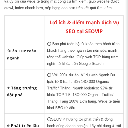
và uy tín của website trong mắt công cụ tìm kiếm, giúp website được
crawl, index nhanh hơn, xếp hạng cao hơn trên kết quả tìm kiếm…
Lợi ích & điểm mạnh dịch vụ
SEO tại SEOViP
⭕ Bao phủ toàn bộ từ khóa theo hành trình
⭐
Lên TOP toàn
khách hàng theo ngành tạo nên sức mạnh
tổng thể website. Giúp web TOP hàng trăm
ngành
nghìn từ khóa trên Google Search.
⭕ Với 200+ dự án. Ví dụ web Ngành Du
lịch: từ 0 traffic đến 14O.000 Organic
⭐ Tăng trưởng
Traffic/ Tháng. Ngành logistics: 92% từ
đột phá
khóa TOP 1-5. 18O.000 Organic Traffic/
Tháng. Tăng 200% Đơn hàng. Website triển
khai SEO từ đầu.
⭕SEOViP hướng tới phát triển & đồng
⭐ Phát triển lâu
hành cùng doanh nghiệp. Lấy nội dung & trải