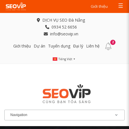
☰
Giới thiệu
DỊCH VỤ SEO Đà Nẵng
0934 52 6656
info@seovip.vn
2
Giới thiệu
Dự án
Tuyển dụng
Đại lý
Liên hệ
Tiếng Việt
▼