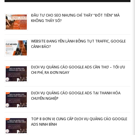
ĐẦU TƯ CHO SEO NHƯNG CHỈ THẤY “ĐỐT TIỀN” MÀ
KHÔNG THẤY SỐ?
WEBSITE ĐANG YÊN LÀNH BỖNG TỤT TRAFFIC, GOOGLE
CẢNH BÁO?
DỊCH VỤ QUẢNG CÁO GOOGLE ADS CẦN THƠ – TỐI ƯU
CHI PHÍ, RA ĐƠN NGAY
DỊCH VỤ QUẢNG CÁO GOOGLE ADS TẠI THANH HÓA
CHUYÊN NGHIỆP
TOP 8 ĐƠN VỊ CUNG CẤP DỊCH VỤ QUẢNG CÁO GOOGLE
ADS NINH BÌNH