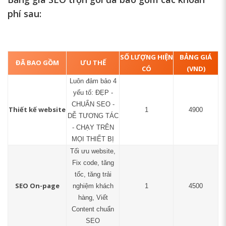
phí sau:
SỐ LƯỢNG HIỆN
BẢNG GIÁ
ĐÃ BAO GỒM
ƯU THẾ
CÓ
(VND)
Luôn đảm bảo 4
yếu tố: ĐẸP -
CHUẨN SEO -
Thiết kế website
1
4900
DỄ TƯƠNG TÁC
- CHẠY TRÊN
MỌI THIẾT BỊ
Tối ưu website,
Fix code, tăng
tốc, tăng trải
SEO On-page
nghiệm khách
1
4500
hàng, Viết
Content chuẩn
SEO