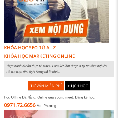
KHÓA HỌC SEO TỪ A - Z
KHÓA HỌC MARKETING ONLINE
Thực hành dự án thực tế 100%. Cam kết làm được & tự tin khởi nghiệp.
Hỗ trợ trọn đời. BẠN Đừng bỏ lỡ nhé...
TƯ VẤN MIỄN PHÍ
+ LỊCH HỌC
Học Offline Đà Nẵng, Online qua zoom, meet. Đăng ký học:
0971.72.6656
Ms. Phương