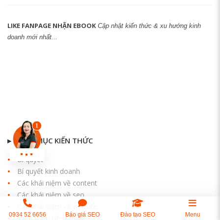
LIKE FANPAGE NHẬN EBOOK
Cập nhật kiến thức & xu hướng kinh
doanh mới nhất...
▸ DANH MỤC KIẾN THỨC
Bí quyết
Bí quyết kinh doanh
Các khái niệm về content
Các khái niệm về seo
Các khái niệm về website
0934 52 6656
Báo giá SEO
Đào tạo SEO
Menu
Cách kiếm tiền Online