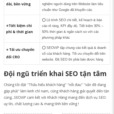
dài, bền vững
nghiệm người dùng trên Website làm tiêu
chuẩn như Google đã khuyến cáo.
⭕ Lộ trình SEO chi tiết, kế hoạch & báo
⭐
Tiết kiệm chi
cáo rõ ràng, KPI đầy đủ. Tiết kiệm 30% –
phí & thời gian
50% thời gian & ngân sách so với các
phương pháp khác
⭕ SEOViP tập chung vào kết quả & doanh
Tối ưu chuyển
⭐
số của khách hàng. Tối ưu chuyển đổi trên
đổi CRO
website. Đã SEO thì phải bán được hàng
Đội ngũ triển khai SEO tận tâm
Chúng tôi đặt "Thấu hiểu khách hàng" "nỗi đau" "vấn đề đang
gặp phải" làm kinh chỉ nam, cùng Khách hàng giải quyết đến tận
cùng...SEOViP cam kết với Khách Hàng mang đến dịch vụ SEO:
uy tín, chất lượng cao & mang tính bền vững !