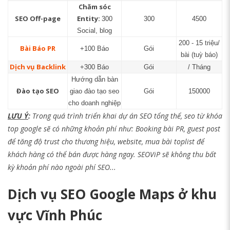
Chăm sóc
SEO Off-page
Entity:
300
300
4500
Social, blog
200 - 15 triệu/
Bài Báo PR
+100 Báo
Gói
bài (tuỳ báo)
Dịch vụ Backlink
+300 Báo
Gói
/ Tháng
Hướng dẫn bàn
Đào tạo SEO
giao đào tạo seo
Gói
150000
cho doanh nghiệp
LƯU Ý
:
Trong quá trình triển khai dự án SEO tổng thể, seo từ khóa
top google sẽ có những khoản phí như: Booking bài PR, guest post
để tăng độ trust cho thương hiệu, website, mua bài toplist để
khách hàng có thể bán được hàng ngay. SEOViP sẽ không thu bất
kỳ khoản phí nào ngoài phí SEO...
Dịch vụ SEO Google Maps ở khu
vực Vĩnh Phúc