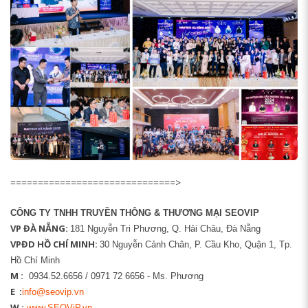
==============================>
CÔNG TY TNHH TRUYỀN THÔNG & THƯƠNG MẠI SEOVIP
VP ĐÀ NẴNG:
181 Nguyễn Tri Phương, Q. Hải Châu, Đà Nẵng
VPĐD HỒ CHÍ MINH:
30 Nguyễn Cảnh Chân, P. Cầu Kho, Quận 1, Tp.
Hồ Chí Minh
M :
0934.52.6656 / 0971 72 6656 - Ms. Phương
E :
info@seovip.vn
W :
www.SEOViP.vn