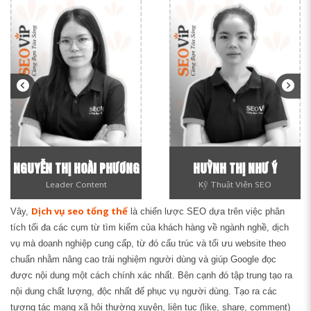
ƯƠNG
HUỲNH THỊ NHƯ Ý
TRẦN QUANG THANH 
Kỹ Thuật Viên SEO
Web Developer
Dịch vụ seo tổng thể
Vây,
là chiến lược SEO dựa trên việc phân
tích tối đa các cụm từ tìm kiếm của khách hàng về ngành nghề, dịch
vụ mà doanh nghiệp cung cấp, từ đó cấu trúc và tối ưu website theo
chuẩn nhằm nâng cao trải nghiệm người dùng và giúp Google đọc
được nội dung một cách chính xác nhất. Bên cạnh đó tập trung tạo ra
nội dung chất lượng, độc nhất để phục vụ người dùng. Tạo ra các
tương tác mạng xã hội thường xuyên, liên tục (like, share, comment)