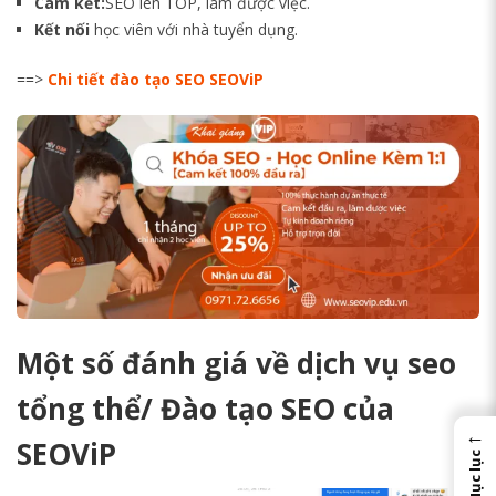
Cam kết:
SEO lên TOP, làm được việc.
Kết nối
học viên với nhà tuyển dụng.
==>
Chi tiết đào tạo SEO SEOViP
Một số đánh giá về dịch vụ seo
tổng thể/ Đào tạo SEO của
←
SEOViP
Mục lục