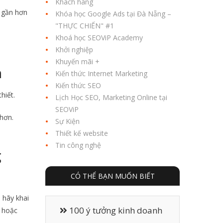
Khách hàng
n gần hơn
Khóa học Google Ads tại Đà Nẵng –
"THỰC CHIẾN" #1
Khoá học SEOViP Academy
Khởi nghiệp
Khuyến mãi +
h
Kiến thức Internet Marketing
Kiến thức SEO
hiết.
Lịch Học SEO, Marketing Online tại
SEOViP
 hơn.
Sự Kiện
Thiết kế website
Tin công nghệ
g
CÓ THỂ BẠN MUỐN BIẾT
 hãy khai
100 ý tưởng kinh doanh
i hoặc