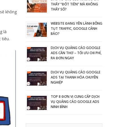
THẤY “ĐỐT TIỀN” MÀ KHÔNG
THẤY SỐ?
 sẽ không
WEBSITE ĐANG YÊN LÀNH BỖNG
TỤT TRAFFIC, GOOGLE CẢNH
g là
BÁO?
 tiêu.
DỊCH VỤ QUẢNG CÁO GOOGLE
ADS CẦN THƠ – TỐI ƯU CHI PHÍ,
RA ĐƠN NGAY
DỊCH VỤ QUẢNG CÁO GOOGLE
ADS TẠI THANH HÓA CHUYÊN
NGHIỆP
TOP 8 ĐƠN VỊ CUNG CẤP DỊCH
VỤ QUẢNG CÁO GOOGLE ADS
NINH BÌNH