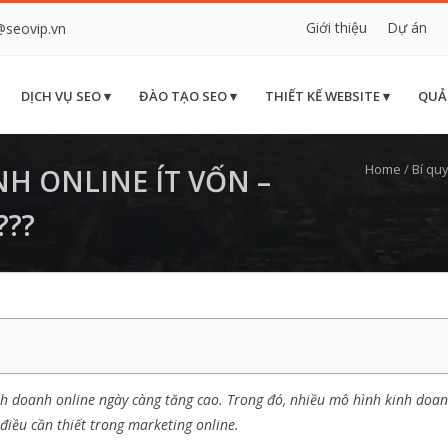
Giới thiệu
Dự án
@seovip.vn
DỊCH VỤ SEO ▾
ĐÀO TẠO SEO ▾
THIẾT KẾ WEBSITE ▾
QUẢ
Home
/
Bí qu
NH ONLINE ÍT VỐN –
???
inh doanh online ngày càng tăng cao. Trong đó, nhiều mô hình kinh doan
 điều cần thiết trong marketing online.