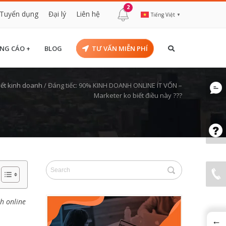
2
Tuyển dụng
Đại lý
Liên hệ
Tiếng Việt
▼
NG CÁO +
BLOG
TƯ VẤN MIỄN PHÍ
yết kinh doanh
/
Đáng tiếc: 90% KINH DOANH ONLINE ÍT VỐN –
Marketer ko biết điều này ???
h online
←