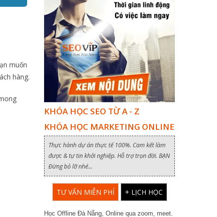
 bạn muốn
ách hàng.
 mong
KHÓA HỌC SEO TỪ A - Z
KHÓA HỌC MARKETING ONLINE
Thực hành dự án thực tế 100%. Cam kết làm
được & tự tin khởi nghiệp. Hỗ trợ trọn đời. BẠN
Đừng bỏ lỡ nhé...
TƯ VẤN MIỄN PHÍ
+ LỊCH HỌC
Học Offline Đà Nẵng, Online qua zoom, meet.