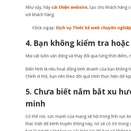
Như vậy, hãy
cải thiện website
, tạo cho khách hàng c
với khách hàng.
Click ngay:
Dịch vụ Thiết kế web chuyên nghiệ
4.
Bạn không kiểm tra hoặc 
Mọi vật luôn vận động và thay đổi qua từng thời điểm, m
Điển hình là nếu hoạt động kinh doanh của bạn không hi
Chính vì thế, bạn nên theo dõi quá trình thực hiện để kị
5.
Chưa biết nắm bắt xu hư
minh
Có thể nói, sức mạnh của mạng xã hội trong lĩnh vực kin
thác triệt để kênh truyền thông này, nó sẽ có ích tro
bạn là người sáng tạo ra các trào lưu thì bạn sẽ không p