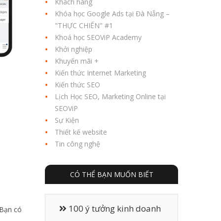
Khách hàng
Khóa học Google Ads tại Đà Nẵng –
"THỰC CHIẾN" #1
Khoá học SEOViP Academy
Khởi nghiệp
Khuyến mãi +
Kiến thức Internet Marketing
Kiến thức SEO
Lịch Học SEO, Marketing Online tại
SEOViP
Sự Kiện
Thiết kế website
Tin công nghệ
CÓ THỂ BẠN MUỐN BIẾT
100 ý tưởng kinh doanh
 Bạn có