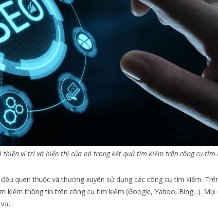
 thiện vị trí và hiển thị của nó trong kết quả tìm kiếm trên công cụ tìm
 đều quen thuộc và thường xuyên sử dụng các công cụ tìm kiếm. Trên
m kiếm thông tin trên công cụ tìm kiếm (Google, Yahoo, Bing,..). Mọi
 vụ.