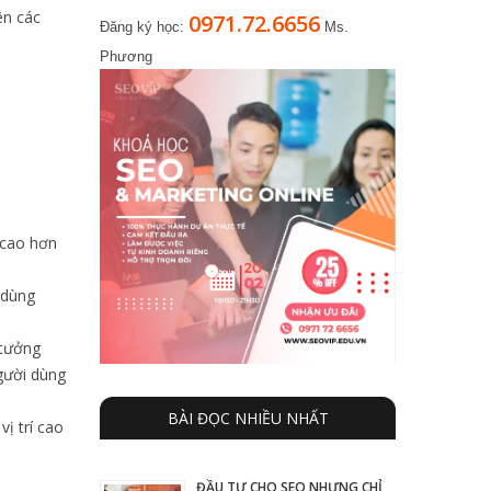
ên các
0971.72.6656
Đăng ký học:
Ms.
Phương
 cao hơn
 dùng
 tưởng
người dùng
BÀI ĐỌC NHIỀU NHẤT
vị trí cao
ĐẦU TƯ CHO SEO NHƯNG CHỈ