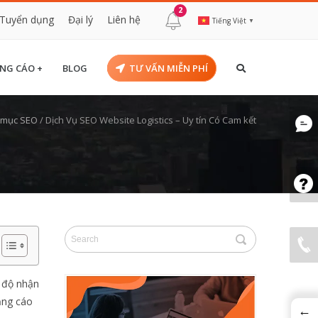
2
Tuyển dụng
Đại lý
Liên hệ
Tiếng Việt
▼
NG CÁO +
BLOG
TƯ VẤN MIỄN PHÍ
 mục SEO
/
Dịch Vụ SEO Website Logistics – Uy tín Có Cam kết
g độ nhận
ảng cáo
←