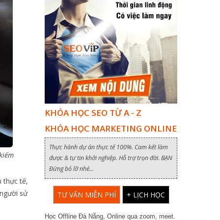
KHÓA HỌC SEO TỪ A - Z
KHÓA HỌC MARKETING ONLINE
Thực hành dự án thực tế 100%. Cam kết làm
 kiếm
được & tự tin khởi nghiệp. Hỗ trợ trọn đời. BẠN
Đừng bỏ lỡ nhé...
 thực tế,
 người sử
TƯ VẤN MIỄN PHÍ
+ LỊCH HỌC
Học Offline Đà Nẵng, Online qua zoom, meet.