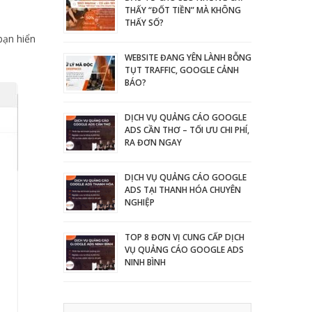
THẤY “ĐỐT TIỀN” MÀ KHÔNG
THẤY SỐ?
bạn hiển
WEBSITE ĐANG YÊN LÀNH BỖNG
TỤT TRAFFIC, GOOGLE CẢNH
BÁO?
DỊCH VỤ QUẢNG CÁO GOOGLE
ADS CẦN THƠ – TỐI ƯU CHI PHÍ,
RA ĐƠN NGAY
DỊCH VỤ QUẢNG CÁO GOOGLE
ADS TẠI THANH HÓA CHUYÊN
NGHIỆP
TOP 8 ĐƠN VỊ CUNG CẤP DỊCH
VỤ QUẢNG CÁO GOOGLE ADS
NINH BÌNH