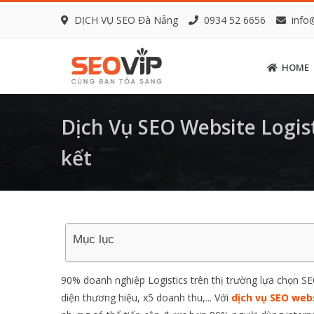
DỊCH VỤ SEO Đà Nẵng
0934 52 6656
info
HOME
Dịch Vụ SEO Website Logist
kết
Mục lục
90% doanh nghiệp Logistics trên thị trường lựa chọn SEO
diện thương hiệu, x5 doanh thu,... Với
dịch vụ SEO webs