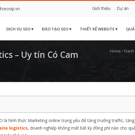
Giới thiệu
Dự án
@seovip.vn
DỊCH VỤ SEO ▾
ĐÀO TẠO SEO ▾
THIẾT KẾ WEBSITE ▾
QUẢ
Home
/
Danh
ics – Uy tín Có Cam
 là hình thức Marketing online trọng yếu để tăng trưởng traffic, tăn
ite logistics
, doanh nghiệp không mất bất kỳ đồng phí nào cho qu