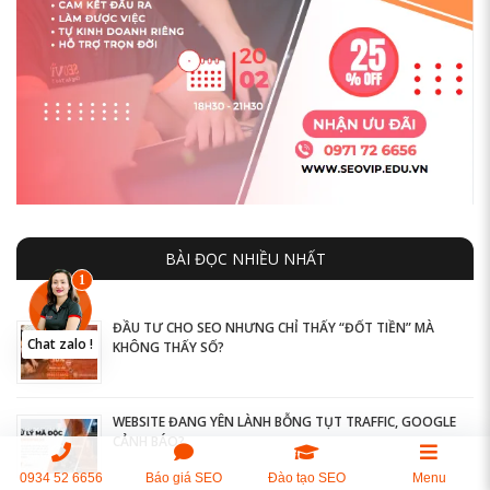
BÀI ĐỌC NHIỀU NHẤT
ĐẦU TƯ CHO SEO NHƯNG CHỈ THẤY “ĐỐT TIỀN” MÀ
KHÔNG THẤY SỐ?
WEBSITE ĐANG YÊN LÀNH BỖNG TỤT TRAFFIC, GOOGLE
CẢNH BÁO?
0934 52 6656
Báo giá SEO
Đào tạo SEO
Menu