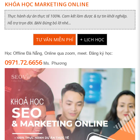
KHÓA HỌC MARKETING ONLINE
Thực hành dự án thực tế 100%. Cam kết làm được & tự tin khởi nghiệp.
Hỗ trợ trọn đời. BẠN Đừng bỏ lỡ nhé...
TƯ VẤN MIỄN PHÍ
+ LỊCH HỌC
Học Offline Đà Nẵng, Online qua zoom, meet. Đăng ký học:
0971.72.6656
Ms. Phương