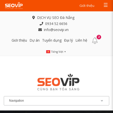
☰
Giới thiệu
DỊCH VỤ SEO Đà Nẵng
0934 52 6656
info@seovip.vn
2
Giới thiệu
Dự án
Tuyển dụng
Đại lý
Liên hệ
Tiếng Việt
▼