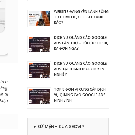
WEBSITE ĐANG YÊN LÀNH BỖNG
TỤT TRAFFIC, GOOGLE CẢNH
BÁO?
DỊCH VỤ QUẢNG CÁO GOOGLE
ADS CẦN THƠ – TỐI ƯU CHI PHÍ,
RA ĐƠN NGAY
DỊCH VỤ QUẢNG CÁO GOOGLE
ADS TẠI THANH HÓA CHUYÊN
NGHIỆP
tiền
năng
TOP 8 ĐƠN VỊ CUNG CẤP DỊCH
ết ai
VỤ QUẢNG CÁO GOOGLE ADS
 hiệu
NINH BÌNH
▸ SỨ MỆNH CỦA SEOVIP