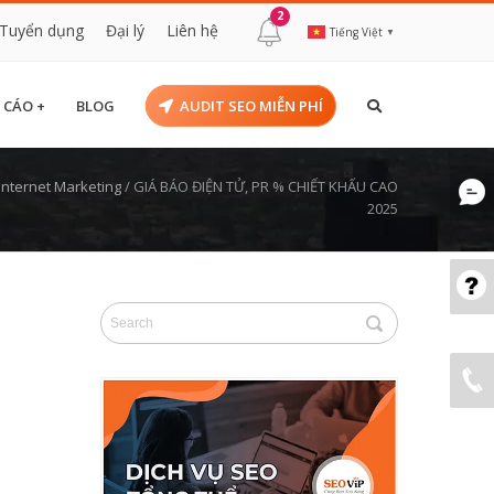
2
Tuyển dụng
Đại lý
Liên hệ
Tiếng Việt
▼
 CÁO +
BLOG
AUDIT SEO MIỄN PHÍ
 Internet Marketing
/
GIÁ BÁO ĐIỆN TỬ, PR % CHIẾT KHẤU CAO
2025