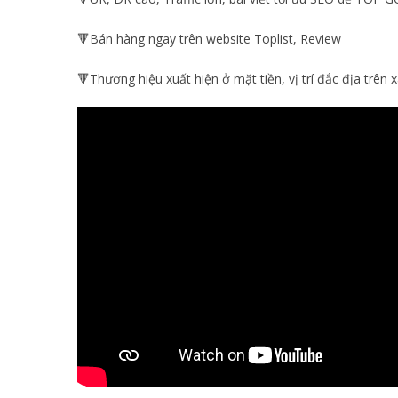
🔻Bán hàng ngay trên website Toplist, Review
🔻Thương hiệu xuất hiện ở mặt tiền, vị trí đắc địa trên x