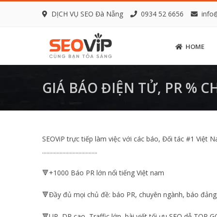
DỊCH VỤ SEO Đà Nẵng
0934 52 6656
info
HOME
GIÁ BÁO ĐIỆN TỬ, PR % C
SEOViP trực tiếp làm việc với các báo, Đối tác #1 Việt
......................................
🔻+1000 Báo PR lớn nổi tiếng Việt nam
🔻Đầy đủ mọi chủ đề: báo PR, chuyên ngành, báo đảng, 
🔻UR, DR cao, Traffic lớn, bài viết tối ưu SEO dễ TOP 