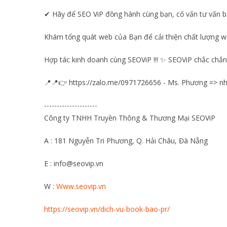
✔ Hãy để SEO ViP đồng hành cùng bạn, cố vấn tư vấn bạ
Khám tổng quát web của Bạn để cải thiện chất lượng w
Hợp tác kinh doanh cùng SEOViP !!! ✨ SEOViP chắc chắn
📍📍👉 https://zalo.me/0971726656 - Ms. Phương => nhận
---------------------
Công ty TNHH Truyền Thông & Thương Mại SEOViP
A : 181 Nguyễn Tri Phương, Q. Hải Châu, Đà Nẵng
E : info@seovip.vn
W :
Www.seovip.vn
https://seovip.vn/dich-vu-book-bao-pr/