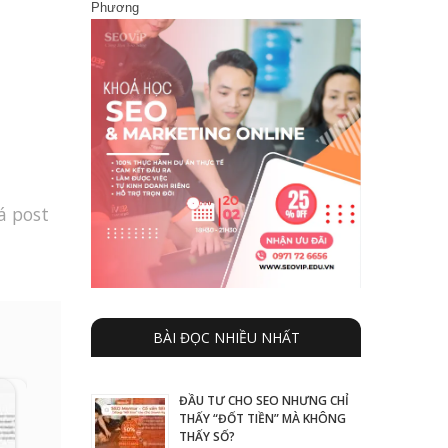
Phương
á post
BÀI ĐỌC NHIỀU NHẤT
ĐẦU TƯ CHO SEO NHƯNG CHỈ
THẤY “ĐỐT TIỀN” MÀ KHÔNG
THẤY SỐ?