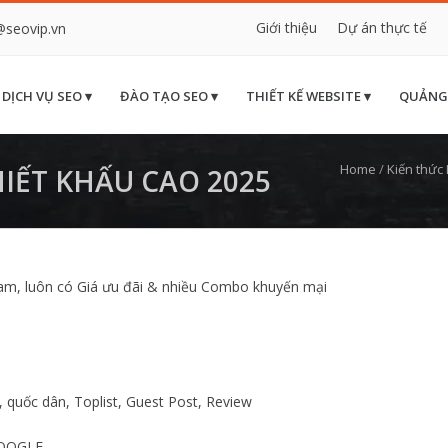
Giới thiệu
Dự án thực tế
@seovip.vn
DỊCH VỤ SEO ▾
ĐÀO TẠO SEO ▾
THIẾT KẾ WEBSITE ▾
QUẢNG
Home
/
Kiến thức
HIẾT KHẤU CAO 2025
 Nam, luôn có Giá ưu đãi & nhiều Combo khuyến mại
quốc dân, Toplist, Guest Post, Review
GOOGLE.