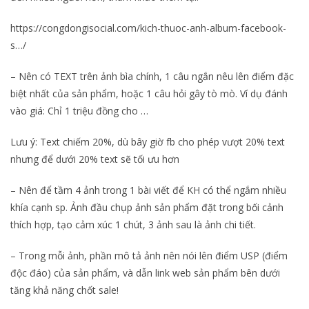
https://congdongisocial.com/kich-thuoc-anh-album-facebook-
s…/
– Nên có TEXT trên ảnh bìa chính, 1 câu ngắn nêu lên điểm đặc
biệt nhất của sản phẩm, hoặc 1 câu hỏi gây tò mò. Ví dụ đánh
vào giá: Chỉ 1 triệu đồng cho …
Lưu ý: Text chiếm 20%, dù bây giờ fb cho phép vượt 20% text
nhưng để dưới 20% text sẽ tối ưu hơn
– Nên để tầm 4 ảnh trong 1 bài viết để KH có thể ngắm nhiều
khía cạnh sp. Ảnh đầu chụp ảnh sản phẩm đặt trong bối cảnh
thích hợp, tạo cảm xúc 1 chút, 3 ảnh sau là ảnh chi tiết.
– Trong mỗi ảnh, phần mô tả ảnh nên nói lên điểm USP (điểm
độc đáo) của sản phẩm, và dẫn link web sản phẩm bên dưới
tăng khả năng chốt sale!