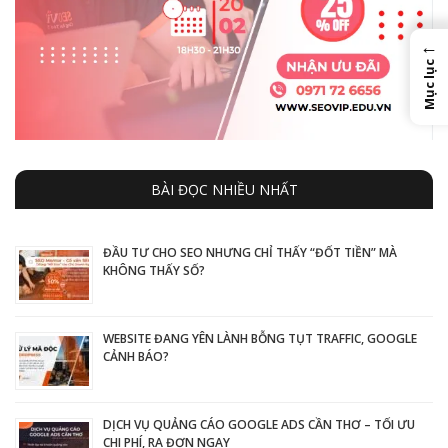
←
Mục lục
BÀI ĐỌC NHIỀU NHẤT
ĐẦU TƯ CHO SEO NHƯNG CHỈ THẤY “ĐỐT TIỀN” MÀ
KHÔNG THẤY SỐ?
WEBSITE ĐANG YÊN LÀNH BỖNG TỤT TRAFFIC, GOOGLE
CẢNH BÁO?
DỊCH VỤ QUẢNG CÁO GOOGLE ADS CẦN THƠ – TỐI ƯU
CHI PHÍ, RA ĐƠN NGAY