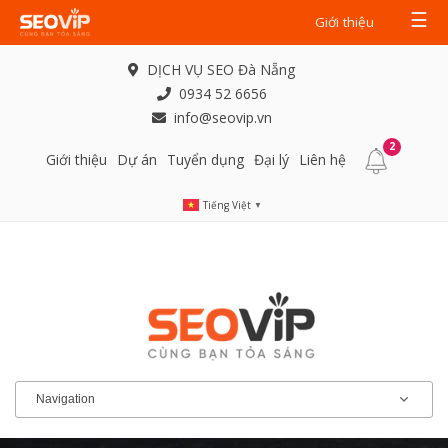
☰
Giới thiệu
DỊCH VỤ SEO Đà Nẵng
0934 52 6656
info@seovip.vn
2
Giới thiệu
Dự án
Tuyển dụng
Đại lý
Liên hệ
Tiếng Việt
▼