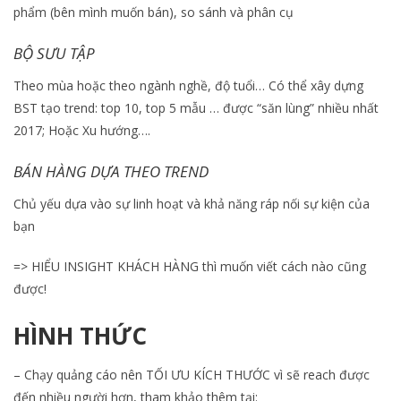
phẩm (bên mình muốn bán), so sánh và phân cụ
BỘ SƯU TẬP
Theo mùa hoặc theo ngành nghề, độ tuổi… Có thể xây dựng
BST tạo trend: top 10, top 5 mẫu … được “săn lùng” nhiều nhất
2017; Hoặc Xu hướng….
BÁN HÀNG DỰA THEO TREND
Chủ yếu dựa vào sự linh hoạt và khả năng ráp nối sự kiện của
bạn
=> HIỂU INSIGHT KHÁCH HÀNG thì muốn viết cách nào cũng
được!
HÌNH THỨC
– Chạy quảng cáo nên TỐI ƯU KÍCH THƯỚC vì sẽ reach được
đến nhiều người hơn, tham khảo thêm tại: