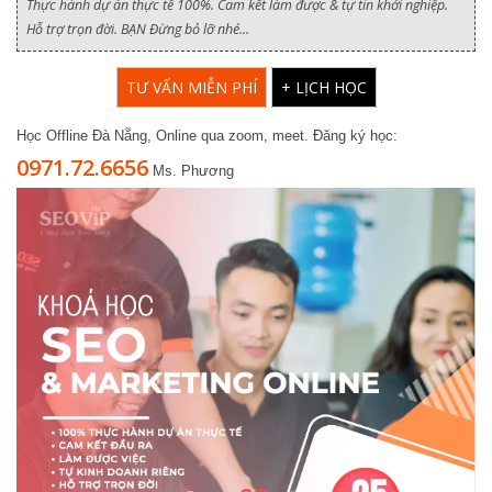
Thực hành dự án thực tế 100%. Cam kết làm được & tự tin khởi nghiệp.
Hỗ trợ trọn đời. BẠN Đừng bỏ lỡ nhé...
TƯ VẤN MIỄN PHÍ
+ LỊCH HỌC
Học Offline Đà Nẵng, Online qua zoom, meet. Đăng ký học:
0971.72.6656
Ms. Phương