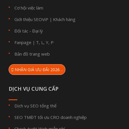
Cơ hội việc làm
Giới thiệu SEOViP
Khách hàng
|
Đối tác - Đại lý
Fanpage
T
L
Y
P
|
,
,
,
Bản đồ trang web
NHẬN GIÁ ƯU ĐÃI 2026…
DỊCH VỤ CUNG CẤP
Dịch vụ SEO tổng thể
SEO TMĐT tối ưu CRO doanh nghiệp
Check Audit Web miễn phí