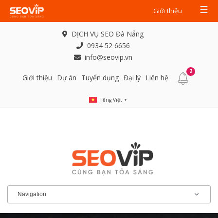
☰
Giới thiệu
DỊCH VỤ SEO Đà Nẵng
0934 52 6656
info@seovip.vn
2
Giới thiệu
Dự án
Tuyển dụng
Đại lý
Liên hệ
Tiếng Việt
▼