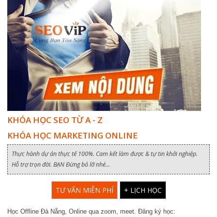
KHÓA HỌC SEO TỪ A - Z
KHÓA HỌC MARKETING ONLINE
Thực hành dự án thực tế 100%. Cam kết làm được & tự tin khởi nghiệp.
Hỗ trợ trọn đời. BẠN Đừng bỏ lỡ nhé...
TƯ VẤN MIỄN PHÍ
+ LỊCH HỌC
Học Offline Đà Nẵng, Online qua zoom, meet. Đăng ký học: