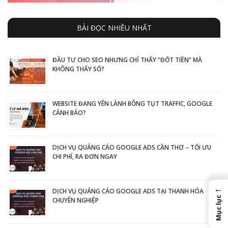
BÀI ĐỌC NHIỀU NHẤT
ĐẦU TƯ CHO SEO NHƯNG CHỈ THẤY “ĐỐT TIỀN” MÀ
KHÔNG THẤY SỐ?
WEBSITE ĐANG YÊN LÀNH BỖNG TỤT TRAFFIC, GOOGLE
CẢNH BÁO?
DỊCH VỤ QUẢNG CÁO GOOGLE ADS CẦN THƠ – TỐI ƯU
CHI PHÍ, RA ĐƠN NGAY
←
DỊCH VỤ QUẢNG CÁO GOOGLE ADS TẠI THANH HÓA
Mục lục
CHUYÊN NGHIỆP