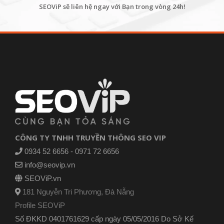
SEOViP sẽ liên hệ ngay với Bạn trong vòng 24h!
CÔNG TY TNHH TRUYỀN THÔNG SEO VIP
0934 52 6656 - 0971 72 6656
info@seovip.vn
SEOViP.vn
181 Nguyễn Tri Phương, Đà Nẵng
Profile SEOViP
Số ĐKKD 0401761629 cấp ngày 05/05/2016 Do Sở Kế