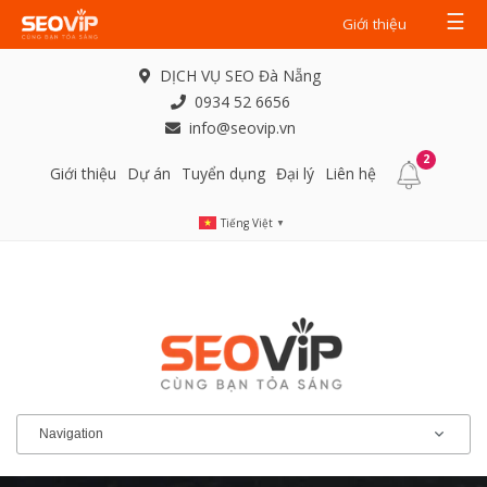
☰
Giới thiệu
DỊCH VỤ SEO Đà Nẵng
0934 52 6656
info@seovip.vn
2
Giới thiệu
Dự án
Tuyển dụng
Đại lý
Liên hệ
Tiếng Việt
▼