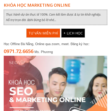
KHÓA HỌC MARKETING ONLINE
Thực hành dự án thực tế 100%. Cam kết làm được & tự tin khởi nghiệp.
Hỗ trợ trọn đời. BẠN Đừng bỏ lỡ nhé...
TƯ VẤN MIỄN PHÍ
+ LỊCH HỌC
Học Offline Đà Nẵng, Online qua zoom, meet. Đăng ký học:
0971.72.6656
Ms. Phương