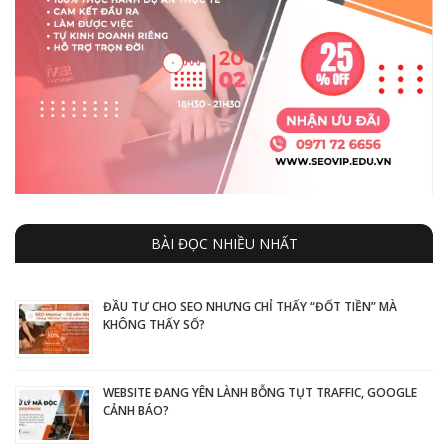
BÀI ĐỌC NHIỀU NHẤT
ĐẦU TƯ CHO SEO NHƯNG CHỈ THẤY “ĐỐT TIỀN” MÀ
KHÔNG THẤY SỐ?
WEBSITE ĐANG YÊN LÀNH BỖNG TỤT TRAFFIC, GOOGLE
CẢNH BÁO?