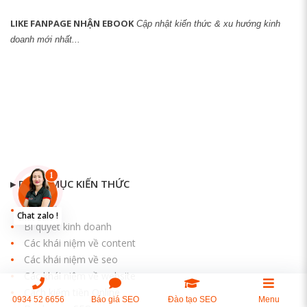
LIKE FANPAGE NHẬN EBOOK
Cập nhật kiến thức & xu hướng kinh
doanh mới nhất...
▸ DANH MỤC KIẾN THỨC
Bí quyết
Chat zalo !
Bí quyết kinh doanh
Các khái niệm về content
Các khái niệm về seo
Các khái niệm về website
Cách kiếm tiền Online
0934 52 6656
Báo giá SEO
Đào tạo SEO
Menu