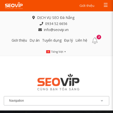
☰
Giới thiệu
DỊCH VỤ SEO Đà Nẵng
0934 52 6656
info@seovip.vn
2
Giới thiệu
Dự án
Tuyển dụng
Đại lý
Liên hệ
Tiếng Việt
▼