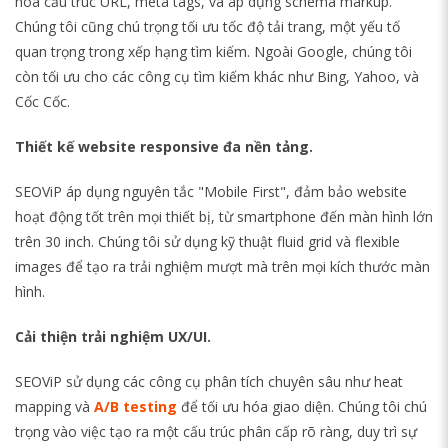
hóa cấu trúc URL, meta tags, và áp dụng schema markup.
Chúng tôi cũng chú trọng tối ưu tốc độ tải trang, một yếu tố
quan trọng trong xếp hạng tìm kiếm. Ngoài Google, chúng tôi
còn tối ưu cho các công cụ tìm kiếm khác như Bing, Yahoo, và
Cốc Cốc.
Thiết kế website responsive đa nền tảng.
SEOViP áp dụng nguyên tắc "Mobile First", đảm bảo website
hoạt động tốt trên mọi thiết bị, từ smartphone đến màn hình lớn
trên 30 inch. Chúng tôi sử dụng kỹ thuật fluid grid và flexible
images để tạo ra trải nghiệm mượt mà trên mọi kích thước màn
hình.
Cải thiện trải nghiệm UX/UI.
SEOViP sử dụng các công cụ phân tích chuyên sâu như heat
mapping và
A/B testing
để tối ưu hóa giao diện. Chúng tôi chú
trọng vào việc tạo ra một cấu trúc phân cấp rõ ràng, duy trì sự