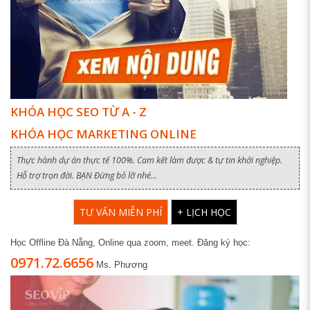
KHÓA HỌC SEO TỪ A - Z
KHÓA HỌC MARKETING ONLINE
Thực hành dự án thực tế 100%. Cam kết làm được & tự tin khởi nghiệp.
Hỗ trợ trọn đời. BẠN Đừng bỏ lỡ nhé...
TƯ VẤN MIỄN PHÍ
+ LỊCH HỌC
Học Offline Đà Nẵng, Online qua zoom, meet. Đăng ký học:
0971.72.6656
Ms. Phương