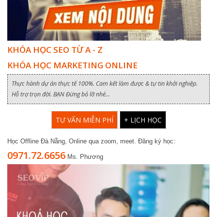
KHÓA HỌC SEO TỪ A - Z
KHÓA HỌC MARKETING ONLINE
Thực hành dự án thực tế 100%. Cam kết làm được & tự tin khởi nghiệp.
Hỗ trợ trọn đời. BẠN Đừng bỏ lỡ nhé...
TƯ VẤN MIỄN PHÍ
+ LỊCH HỌC
Học Offline Đà Nẵng, Online qua zoom, meet. Đăng ký học:
0971.72.6656
Ms. Phương