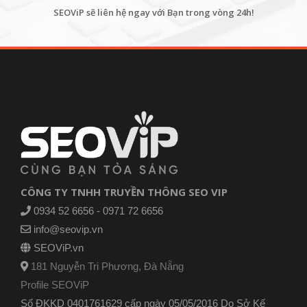
SEOViP sẽ liên hệ ngay với Bạn trong vòng 24h!
CÔNG TY TNHH TRUYỀN THÔNG SEO VIP
0934 52 6656 - 0971 72 6656
info@seovip.vn
SEOViP.vn
181 Nguyễn Tri Phương, Đà Nẵng
Profile SEOViP
Số ĐKKD 0401761629 cấp ngày 05/05/2016 Do Sở Kế