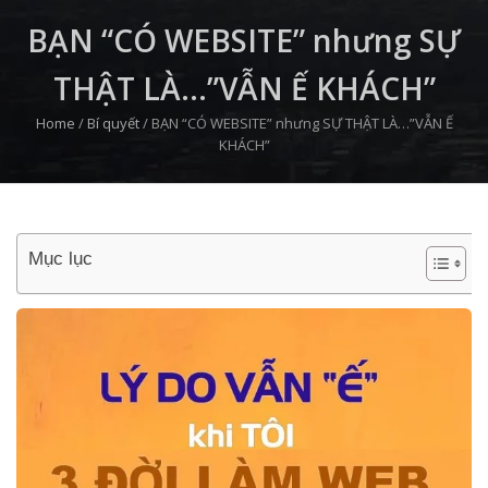
BẠN “CÓ WEBSITE” nhưng SỰ
THẬT LÀ…”VẪN Ế KHÁCH”
Home
/
Bí quyết
/
BẠN “CÓ WEBSITE” nhưng SỰ THẬT LÀ…”VẪN Ế
KHÁCH”
Mục lục