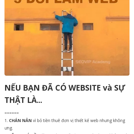
NẾU BẠN ĐÃ CÓ WEBSITE và SỰ
THẬT LÀ...
======
1.
CHÁN NẢN
vì bỏ tiền thuê đơn vị thiết kế web nhưng không
ưng.