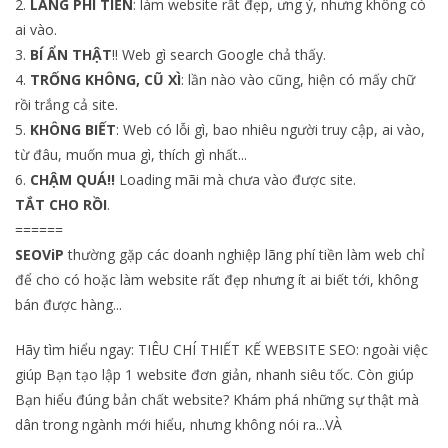
2.
LÃNG PHÍ TIỀN
: làm website rất đẹp, ưng ý, nhưng không có
ai vào.
3.
BÍ ẨN THẬT
!! Web gì search Google chả thấy.
4.
TRỐNG KHÔNG, CŨ XÌ
: lần nào vào cũng, hiện có mấy chữ
rồi trắng cả site.
5.
KHÔNG BIẾT
: Web có lỗi gì, bao nhiêu người truy cập, ai vào,
từ đâu, muốn mua gì, thích gì nhất...
6.
CHẬM QUÁ!!
Loading mãi mà chưa vào được site.
TẮT CHO RỒI
.
======
SEOViP
thường gặp các doanh nghiệp lãng phí tiền làm web chỉ
để cho có hoặc làm website rất đẹp nhưng ít ai biết tới, không
bán được hàng...
Hãy tìm hiểu ngay: TIÊU CHÍ THIẾT KẾ WEBSITE SEO: ngoài việc
giúp Bạn tạo lập 1 website đơn giản, nhanh siêu tốc. Còn giúp
Bạn hiểu đúng bản chất website? Khám phá những sự thật mà
dân trong ngành mới hiểu, nhưng không nói ra...VÀ