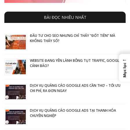
BÀI ĐỌC NHIỀU NHẤT
ĐẦU TƯ CHO SEO NHƯNG CHỈ THẤY “ĐỐT TIỀN” MÀ
KHÔNG THẤY SỐ?
←
WEBSITE ĐANG YÊN LÀNH BỖNG TỤT TRAFFIC, GOOGLE
Mục lục
CẢNH BÁO?
DỊCH VỤ QUẢNG CÁO GOOGLE ADS CẦN THƠ – TỐI ƯU
CHI PHÍ, RA ĐƠN NGAY
DỊCH VỤ QUẢNG CÁO GOOGLE ADS TẠI THANH HÓA
CHUYÊN NGHIỆP