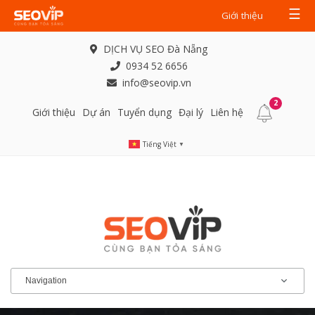
☰
Giới thiệu
DỊCH VỤ SEO Đà Nẵng
0934 52 6656
info@seovip.vn
2
Giới thiệu
Dự án
Tuyển dụng
Đại lý
Liên hệ
Tiếng Việt
▼