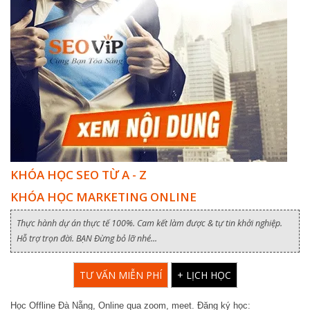
KHÓA HỌC SEO TỪ A - Z
KHÓA HỌC MARKETING ONLINE
Thực hành dự án thực tế 100%. Cam kết làm được & tự tin khởi nghiệp.
Hỗ trợ trọn đời. BẠN Đừng bỏ lỡ nhé...
TƯ VẤN MIỄN PHÍ
+ LỊCH HỌC
Học Offline Đà Nẵng, Online qua zoom, meet. Đăng ký học: