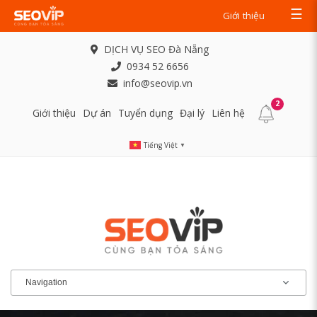
☰
Giới thiệu
DỊCH VỤ SEO Đà Nẵng
0934 52 6656
info@seovip.vn
2
Giới thiệu
Dự án
Tuyển dụng
Đại lý
Liên hệ
Tiếng Việt
▼