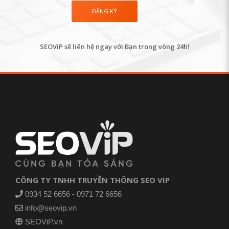
SEOViP sẽ liên hệ ngay với Bạn trong vòng 24h!
CÔNG TY TNHH TRUYỀN THÔNG SEO VIP
0934 52 6656 - 0971 72 6656
info@seovip.vn
SEOViP.vn