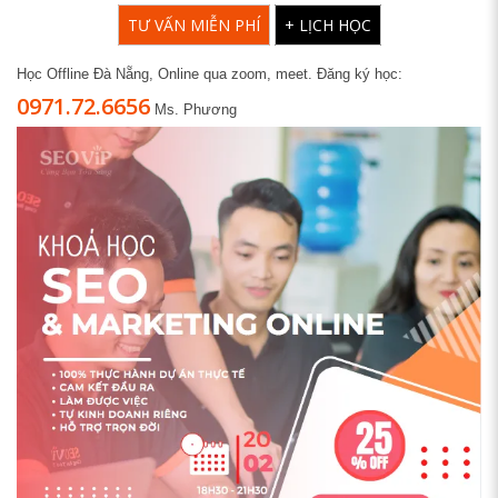
TƯ VẤN MIỄN PHÍ
+ LỊCH HỌC
Học Offline Đà Nẵng, Online qua zoom, meet. Đăng ký học:
0971.72.6656
Ms. Phương