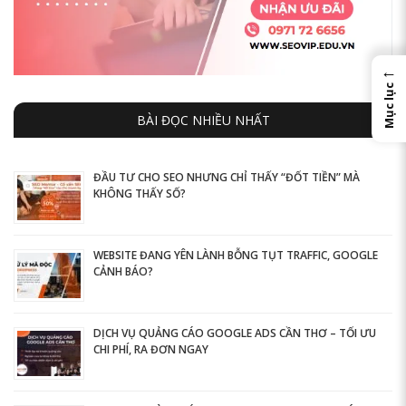
←
Mục lục
BÀI ĐỌC NHIỀU NHẤT
ĐẦU TƯ CHO SEO NHƯNG CHỈ THẤY “ĐỐT TIỀN” MÀ
KHÔNG THẤY SỐ?
WEBSITE ĐANG YÊN LÀNH BỖNG TỤT TRAFFIC, GOOGLE
CẢNH BÁO?
DỊCH VỤ QUẢNG CÁO GOOGLE ADS CẦN THƠ – TỐI ƯU
CHI PHÍ, RA ĐƠN NGAY