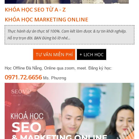
KHÓA HỌC SEO TỪ A - Z
KHÓA HỌC MARKETING ONLINE
Thực hành dự án thực tế 100%. Cam kết làm được & tự tin khởi nghiệp.
Hỗ trợ trọn đời. BẠN Đừng bỏ lỡ nhé...
TƯ VẤN MIỄN PHÍ
+ LỊCH HỌC
Học Offline Đà Nẵng, Online qua zoom, meet. Đăng ký học:
0971.72.6656
Ms. Phương