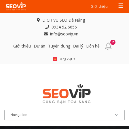
☰
Giới thiệu
DỊCH VỤ SEO Đà Nẵng
0934 52 6656
info@seovip.vn
2
Giới thiệu
Dự án
Tuyển dụng
Đại lý
Liên hệ
Tiếng Việt
▼