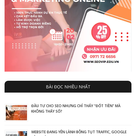
BÀI ĐỌC NHIỀU NHẤT
ĐẦU TƯ CHO SEO NHƯNG CHỈ THẤY “ĐỐT TIỀN” MÀ
KHÔNG THẤY SỐ?
WEBSITE ĐANG YÊN LÀNH BỖNG TỤT TRAFFIC, GOOGLE